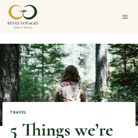
Skip
to
content
TRAVEL
5 Things we’re